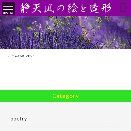

menu
ホーム
>
ARTZENE
Category
poetry