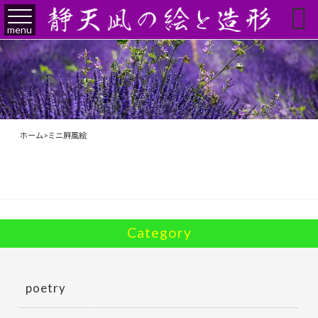

menu
ホーム
>
ミニ屛風絵
Category
poetry