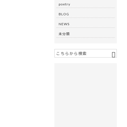
poetry
BLOG
NEWS
未分類