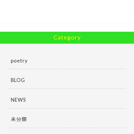
o
o
k
Category
poetry
BLOG
NEWS
未分類