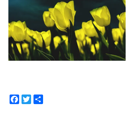
F
T
共
ac
w
有
e
itt
b
er