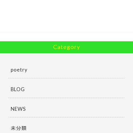
b
er
o
o
k
Category
poetry
BLOG
NEWS
未分類