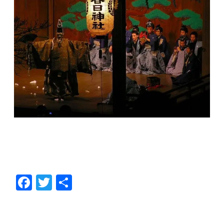
F
T
共
ac
w
有
e
itt